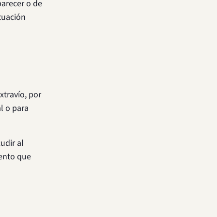
parecer o de
ituación
xtravío, por
l o para
udir al
mento que