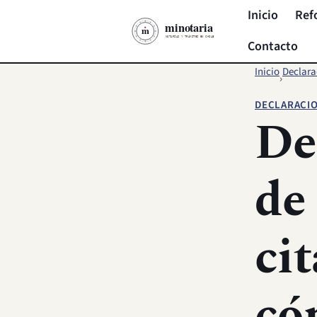
Inicio
Ref
Contacto
Inicio
Declara
›
DECLARACI
De
de
ci
có