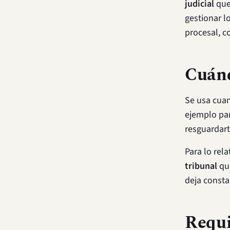
judicial
que 
gestionar l
procesal, c
Cuánd
Se usa cuan
ejemplo par
resguardar
Para lo rela
tribunal
que
deja consta
Requi