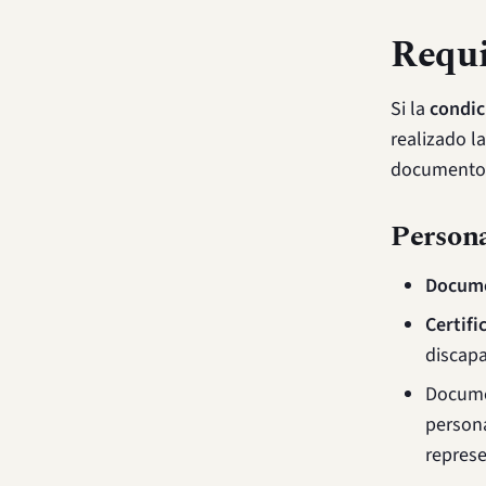
Requi
Si la
condic
realizado la
documento
Persona
Docume
Certif
discapa
Docume
persona
represe