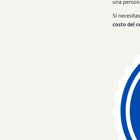
una person
Si necesit
costo del c