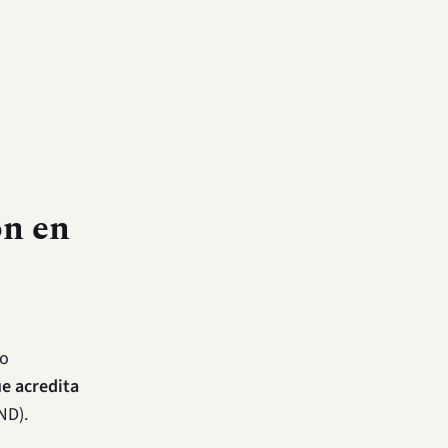
ón en
 o
e acredita
ND).