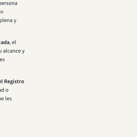
 persona
an
plena y
tada
, el
u alcance y
nes
el Registro
ad o
ue les