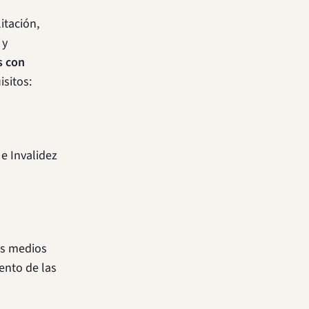
itación,
 y
s con
isitos:
e Invalidez
os medios
ento de las