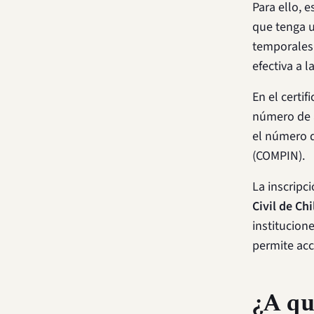
Para ello, 
que tenga u
temporales 
efectiva a 
En el certi
número de a
el número d
(COMPIN).
La inscripc
Civil de Chi
institucione
permite acc
¿A qu