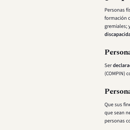
Personas fí
formación o
gremiales; 
discapacid
Persona
Ser
declara
(COMPIN) c
Persona
Que sus fin
que sean ne
personas co