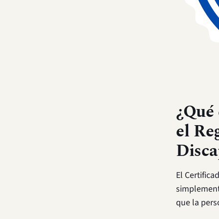
¿Qué 
el Re
Disca
El Certific
simplemente
que la pers