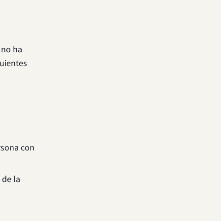
 no ha
guientes
rsona con
 de la