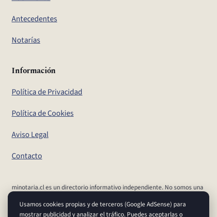
Antecedentes
Notarías
Información
Política de Privacidad
Política de Cookies
Aviso Legal
Contacto
minotaria.cl es un directorio informativo independiente. No somos una
notaría, ni el Conservador de Bienes Raíces, ni un organismo del
Usamos cookies propias y de terceros (Google AdSense) para
Estado. Para realizar tus trámites y confirmar aranceles y plazos,
mostrar publicidad y analizar el tráfico. Puedes aceptarlas o