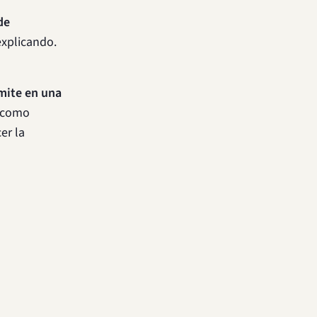
de
explicando.
ámite en una
s como
er la