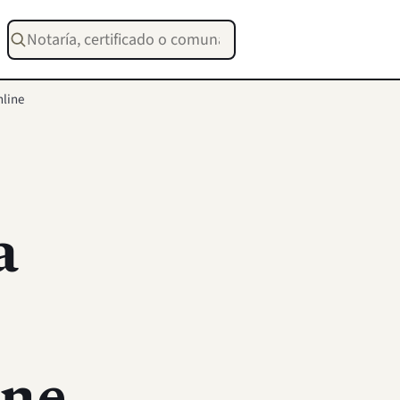
Buscar notarías, certificados o trámites
nline
a
ine