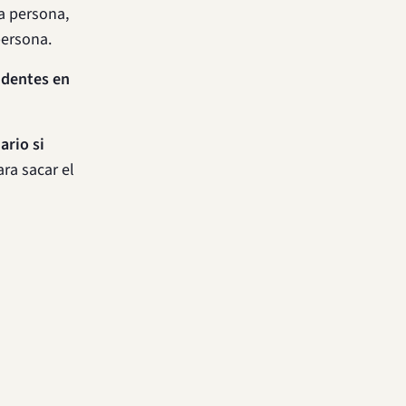
a persona,
persona.
identes en
ario si
ra sacar el