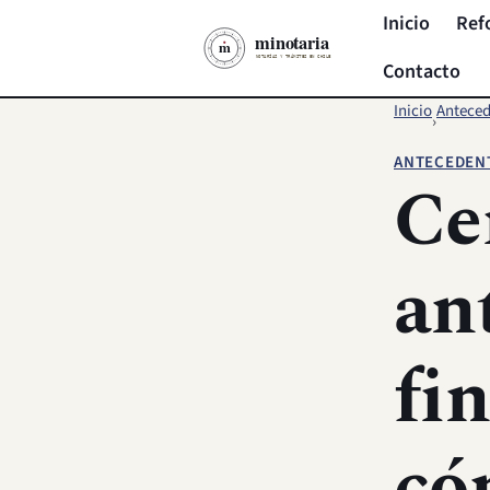
Inicio
Ref
Contacto
Inicio
Anteced
›
ANTECEDEN
Ce
an
fin
có