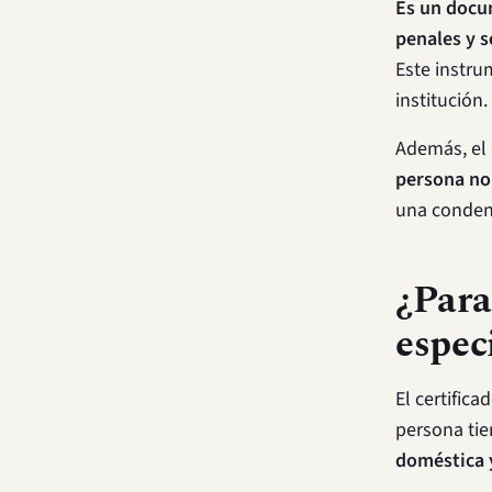
Es un docu
penales y s
Este instru
institución.
Además, el 
persona no
una condena
¿Para
espec
El certific
persona ti
doméstica y