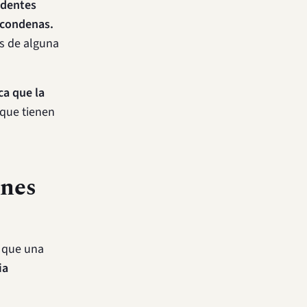
edentes
e condenas.
as de alguna
ca que la
 que tienen
ines
r que una
ia