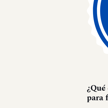
¿Qué 
para 