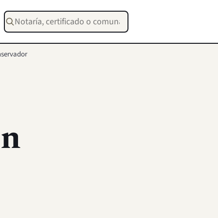
Buscar notarías, certificados o trámites
nservador
ón