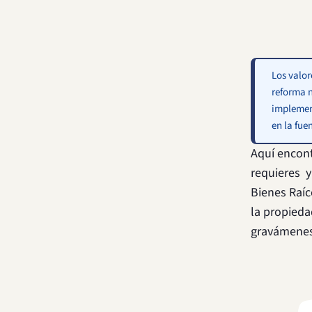
Los valor
reforma n
implement
en la fuen
Aquí encon
requieres y
Bienes Raíc
la propieda
gravámenes