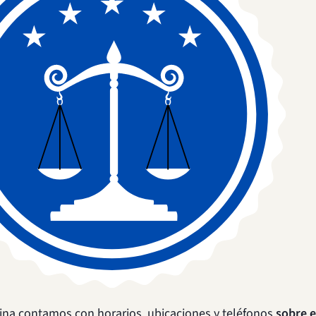
ina contamos con horarios, ubicaciones y teléfonos
sobre e