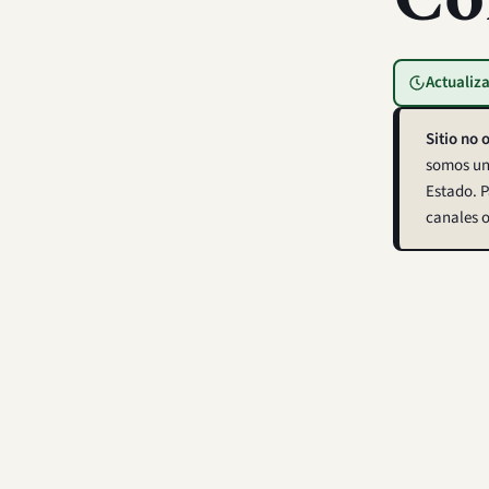
Actualiz
Sitio no o
somos una
Estado. P
canales o