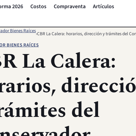
orma 2026
Costos
Compraventa
Artículos
ador Bienes Raíces
›
CBR La Calera: horarios, dirección y trámites del Co
R BIENES RAÍCES
R La Calera:
rarios, direcci
trámites del
nservador