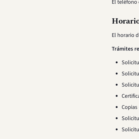
El teléfono
Horario
El horario 
Trámites r
Solicit
Solicit
Solicit
Certifi
Copias 
Solicit
Solicit