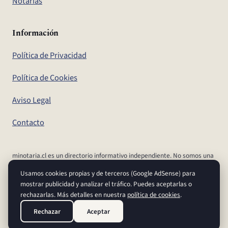
Notarías
Información
Política de Privacidad
Política de Cookies
Aviso Legal
Contacto
minotaria.cl es un directorio informativo independiente. No somos una
notaría, ni el Conservador de Bienes Raíces, ni un organismo del
Usamos cookies propias y de terceros (Google AdSense) para
Estado. Para realizar tus trámites y confirmar aranceles y plazos,
mostrar publicidad y analizar el tráfico. Puedes aceptarlas o
dirígete a los canales oficiales.
rechazarlas. Más detalles en nuestra
política de cookies
.
© 2026 Directorio Nacional de Notarías. Todos los derechos
Rechazar
Aceptar
reservados.