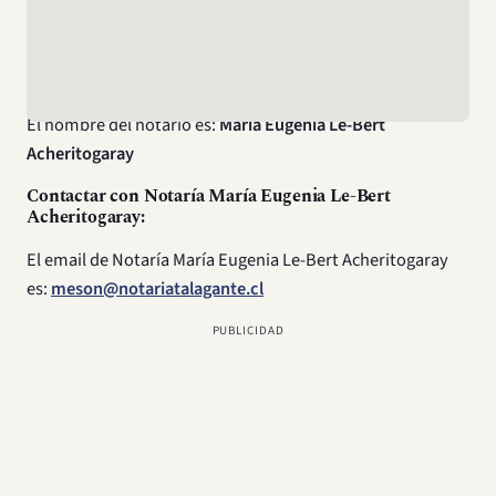
La dirección de Notaría María Eugenia Le-Bert
Acheritogaray es:
O’Higgins 1360, Talagante
Nombre del Notario:
El nombre del notario es:
María Eugenia Le-Bert
Acheritogaray
Contactar con Notaría María Eugenia Le-Bert
Acheritogaray:
El email de Notaría María Eugenia Le-Bert Acheritogaray
es:
meson@notariatalagante.cl
PUBLICIDAD