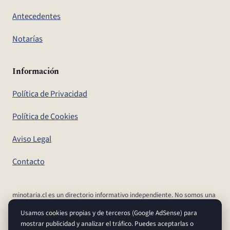
Antecedentes
Notarías
Información
Política de Privacidad
Política de Cookies
Aviso Legal
Contacto
minotaria.cl es un directorio informativo independiente. No somos una
notaría, ni el Conservador de Bienes Raíces, ni un organismo del
Usamos cookies propias y de terceros (Google AdSense) para
Estado. Para realizar tus trámites y confirmar aranceles y plazos,
mostrar publicidad y analizar el tráfico. Puedes aceptarlas o
dirígete a los canales oficiales.