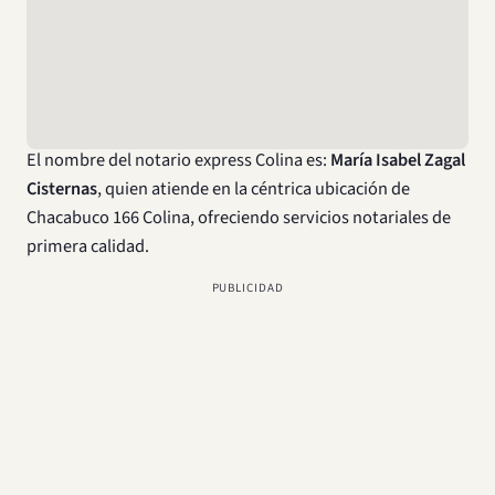
La dirección de la Notaría Chacabuco:
Chacabuco 166,
Colina, Región Metropolitana, Chile
. Esta información es
esencial si estás buscando la notaría cbr Colina.
Nombre del Notario
El nombre del notario express Colina es:
María Isabel Zagal
Cisternas
, quien atiende en la céntrica ubicación de
Chacabuco 166 Colina, ofreciendo servicios notariales de
primera calidad.
PUBLICIDAD