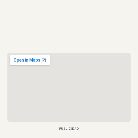
Cómo llegar
Dirección de 28˚ Notaría de Santiago
La dirección de 28˚ Notaría de Santiago:
Av. Recoleta 377,
Recoleta, Región Metropolitana, Chile.
Nombre del Notario
El nombre del notario es:
Juan Luis Sáiz del Campo.
PUBLICIDAD