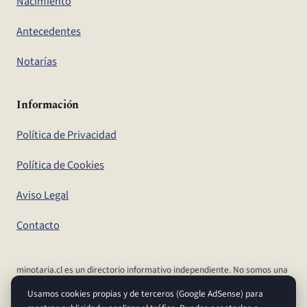
Nacimiento
Antecedentes
Notarías
Información
Política de Privacidad
Política de Cookies
Aviso Legal
Contacto
minotaria.cl es un directorio informativo independiente. No somos una
notaría, ni el Conservador de Bienes Raíces, ni un organismo del
Usamos cookies propias y de terceros (Google AdSense) para
Estado. Para realizar tus trámites y confirmar aranceles y plazos,